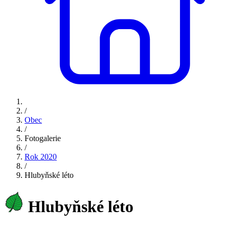
/
Obec
/
Fotogalerie
/
Rok 2020
/
Hlubyňské léto
Hlubyňské léto