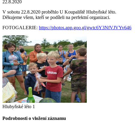
22.8.2020
V sobotu 22.8.2020 proběhlo U Koupaliště Hlubyňské léto.
Děkujeme všem, kteří se podíleli na perfektní organizaci.
FOTOGALERIE:
https://photos.app.goo.gl/gwtc6Y3NfVJVYv646
Hlubyňské léto 1
Podrobnosti o vložení záznamu