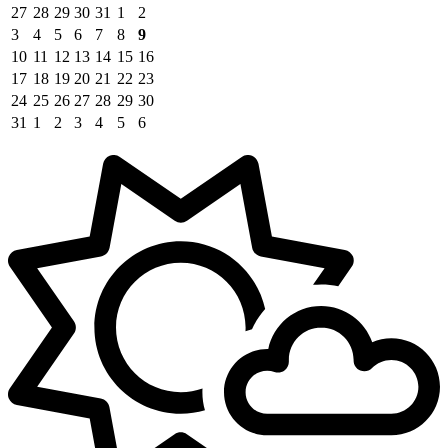
27
28
29
30
31
1
2
3
4
5
6
7
8
9
10
11
12
13
14
15
16
17
18
19
20
21
22
23
24
25
26
27
28
29
30
31
1
2
3
4
5
6