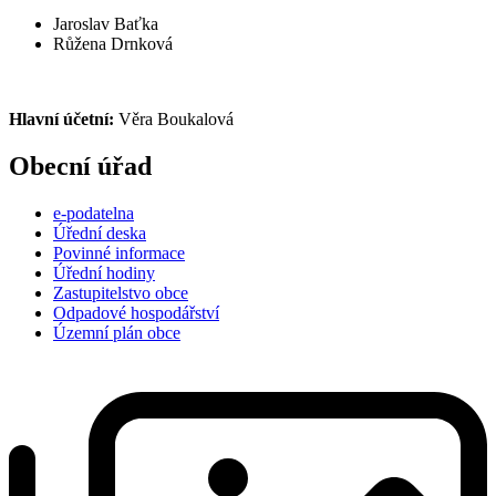
Jaroslav Baťka
Růžena Drnková
Hlavní účetní:
Věra Boukalová
Obecní úřad
e-podatelna
Úřední deska
Povinné informace
Úřední hodiny
Zastupitelstvo obce
Odpadové hospodářství
Územní plán obce