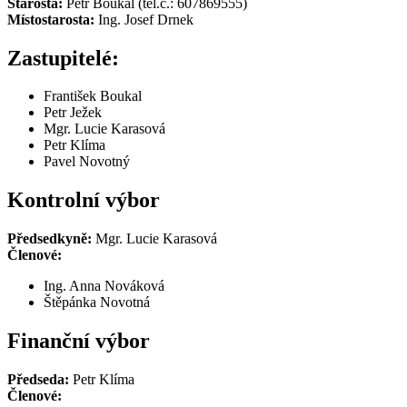
Starosta:
Petr Boukal (tel.č.: 607869555)
Místostarosta:
Ing. Josef Drnek
Zastupitelé:
František Boukal
Petr Ježek
Mgr. Lucie Karasová
Petr Klíma
Pavel Novotný
Kontrolní výbor
Předsedkyně:
Mgr. Lucie Karasová
Členové:
Ing. Anna Nováková
Štěpánka Novotná
Finanční výbor
Předseda:
Petr Klíma
Členové: