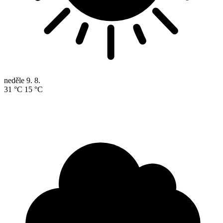
neděle
9. 8.
31 °C
15 °C