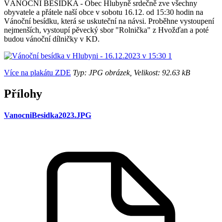
VÁNOČNÍ BESÍDKA - Obec Hlubyně srdečně zve všechny
obyvatele a přátele naší obce v sobotu 16.12. od 15:30 hodin na
Vánoční besídku, která se uskuteční na návsi. Proběhne vystoupení
nejmenších, vystoupí pěvecký sbor "Rolnička" z Hvožďan a poté
budou vánoční dílničky v KD.
Více na plakátu ZDE
Typ: JPG obrázek, Velikost: 92.63 kB
Přílohy
VanocniBesidka2023.JPG