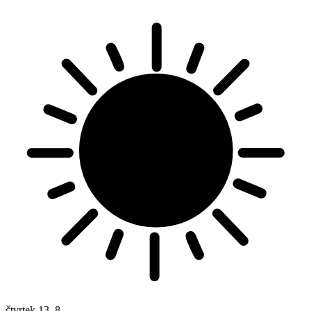
čtvrtek
13. 8.