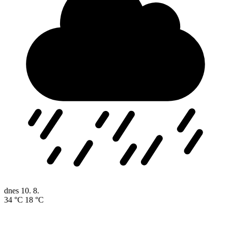
dnes
10. 8.
34 °C
18 °C