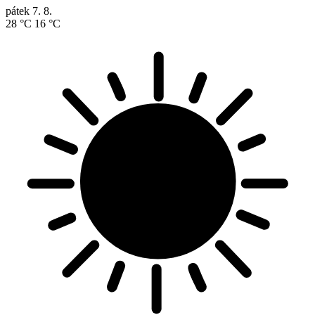
pátek
7. 8.
28 °C
16 °C