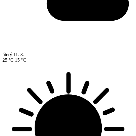
úterý
11. 8.
25 °C
15 °C