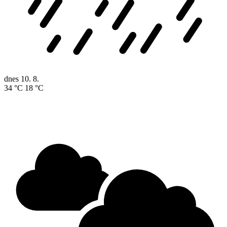
dnes
10. 8.
34 °C
18 °C