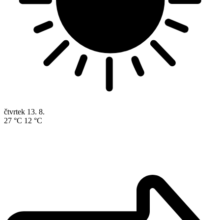
čtvrtek
13. 8.
27 °C
12 °C