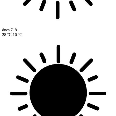
dnes
7. 8.
28 °C
16 °C