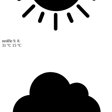
neděle
9. 8.
31 °C
15 °C