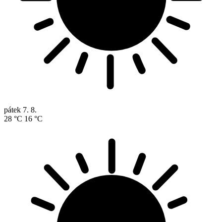
pátek
7. 8.
28 °C
16 °C