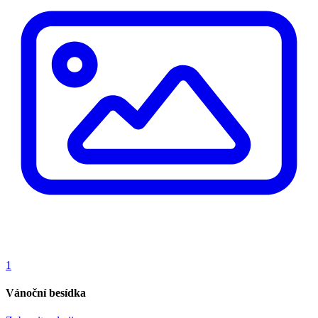
1
Vánoční besídka