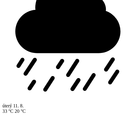
úterý
11. 8.
33 °C
20 °C