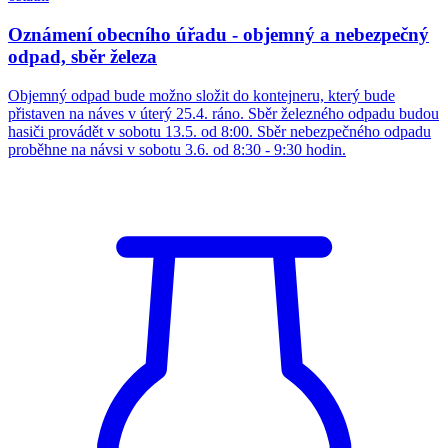
Oznámení obecního úřadu - objemný a nebezpečný
odpad, sběr železa
Objemný odpad bude možno složit do kontejneru, který bude
přistaven na náves v úterý 25.4. ráno. Sběr železného odpadu budou
hasiči provádět v sobotu 13.5. od 8:00. Sběr nebezpečného odpadu
proběhne na návsi v sobotu 3.6. od 8:30 - 9:30 hodin.