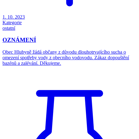
1. 10. 2023
Kategorie
ostatní
OZNÁMENÍ
Obec Hlubyně žádá občany z důvodu dlouhotrvajícího sucha o
omezení spotřeby vody z obecního vodovodu. Zákaz dopouštění
bazénů a zalévání. Děkujeme.