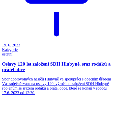
19. 6. 2023
Kategorie
ostatní
Oslavy 120 let založení SDH Hlubyně, sraz rodáků a
přátel obce
Sbor dobrovolných hasičů Hlubyně ve spolupráci s obecním úřadem
Vás srdečně zvou na oslavy 120. výročí od založení SDH Hlubyně
spojeným se srazem rodáků a přátel obce, které se konají v sobotu
17.6. 2023 od 12:30.