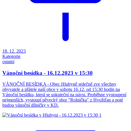
18. 12. 2023
Kategorie
ostatní
Vánoční besídka - 16.12.2023 v 15:30
VÁNOČNÍ BESÍDKA - Obec Hlubyně srdečně zve všechny
obyvatele a přátele naší obce v sobotu 16.12. od 15:30 hodin na
Vánoční besídku, která se uskuteční na návsi. Proběhne vystoupení
nejmenších, vystoupí pěvecký sbor "Rolnička" z Hvožďan a poté
budou vánoční dílničky v KD.