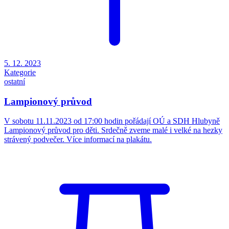
5. 12. 2023
Kategorie
ostatní
Lampionový průvod
V sobotu 11.11.2023 od 17:00 hodin pořádají OÚ a SDH Hlubyně
Lampionový průvod pro děti. Srdečně zveme malé i velké na hezky
strávený podvečer. Více informací na plakátu.