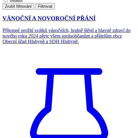
ostatní
Zrušit filtrování
Filtrovat
VÁNOČNÍ A NOVOROČNÍ PŘÁNÍ
Příjemné prožití svátků vánočních, hodně štěstí a hlavně zdraví do
nového roku 2024 přeje všem spoluobčanům a přátelům obce
Obecní úřad Hlubyně a SDH Hlubyně.