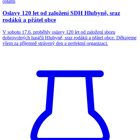
ostatní
Oslavy 120 let od založení SDH Hlubyně, sraz
rodáků a přátel obce
V sobotu 17.6. proběhly oslavy 120 let od založení sboru
dobrovolných hasičů Hlubyně, sraz rodáků a přátel obce. Děkujeme
všem za příjemně strávený den a perfektní organizaci.