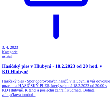
3. 4. 2023
Kategorie
ostatní
Hasičský ples v Hlubyni - 18.2.2023 od 20 hod. v
KD Hlubyně
Hasičský ples - Sbor dobrovolných hasičů v Hlubyni si vás dovoluje
pozvat na HASIČSKÝ PLES, který se koná 18.2.2023 od 20:00 v
KD Hlubyně. K tanci a poslechu zahrají Kudrnáči. Bohatá
zabijačková tombola.